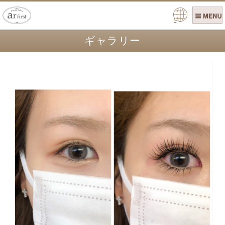
Pow
ered
ギャラリー
by